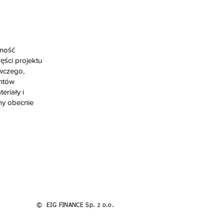
tność
ęści projektu
wczego,
entów
eriały i
emy obecnie
© EIG FINANCE Sp. z o.o.