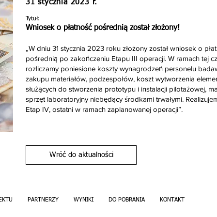
31 stycznia 2023 r.
Tytuł:
Wniosek o płatność pośrednią został złożony!
„W dniu 31 stycznia 2023 roku złożony został wniosek o pła
pośrednią po zakończeniu Etapu III operacji. W ramach tej cz
rozliczamy poniesione koszty wynagrodzeń personelu bada
zakupu materiałów, podzespołów, koszt wytworzenia elem
służących do stworzenia prototypu i instalacji pilotażowej, mat
sprzęt laboratoryjny niebędący środkami trwałymi. Realizuj
Etap IV, ostatni w ramach zaplanowanej operacji”.
Wróć do aktualności
EKTU
PARTNERZY
WYNIKI
DO POBRANIA
KONTAKT