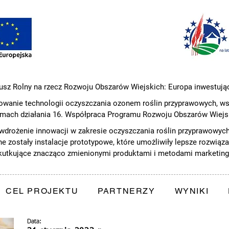
usz Rolny na rzecz Rozwoju Obszarów Wiejskich: Europa inwestując
owanie technologii oczyszczania ozonem roślin przyprawowych, ws
amach działania 16. Współpraca Programu Rozwoju Obszarów Wiejsk
 wdrożenie innowacji w zakresie oczyszczania roślin przyprawowyc
e zostały instalacje prototypowe, które umożliwiły lepsze rozwiąza
kutkujące znacząco zmienionymi produktami i metodami marketin
CEL PROJEKTU
PARTNERZY
WYNIKI
Data: